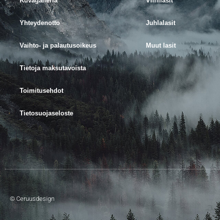
Kuvagalleria
Viinilasit
Yhteydenotto
Juhlalasit
Vaihto- ja palautusoikeus
Muut lasit
Tietoja maksutavoista
Toimitusehdot
Tietosuojaseloste
© Ceruusdesign