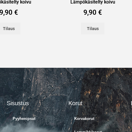
äsitelty koivu
Lämpökäsitelty koivu
9,90
€
9,90
€
Tilaus
Tilaus
Sisustus
Korut
Pyyhenipsut
Korvakorut