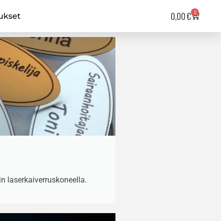
0
0,00
€
ukset
in laserkaiverruskoneella.