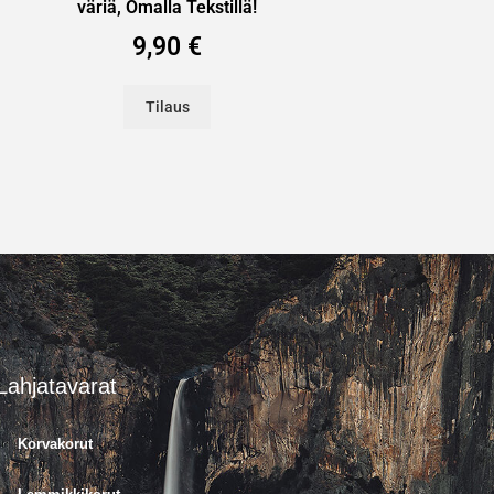
väriä, Omalla Tekstillä!
9,90
€
Tilaus
Lahjatavarat
Korvakorut