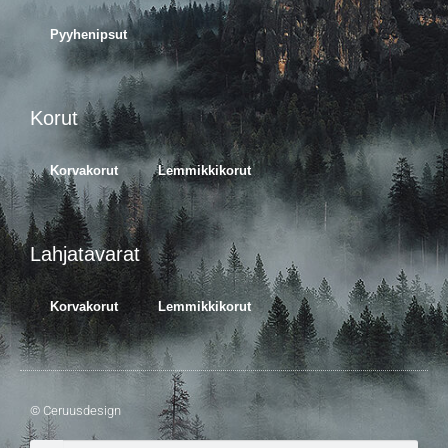
Pyyhenipsut
Korut
Korvakorut
Lemmikkikorut
Lahjatavarat
Korvakorut
Lemmikkikorut
© Ceruusdesign