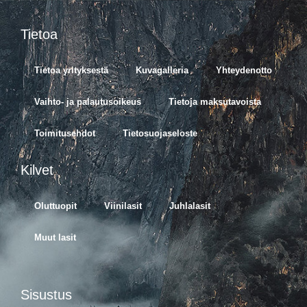
Tietoa
Tietoa yrityksestä
Kuvagalleria
Yhteydenotto
Vaihto- ja palautusoikeus
Tietoja maksutavoista
Toimitusehdot
Tietosuojaseloste
Kilvet
Oluttuopit
Viinilasit
Juhlalasit
Muut lasit
Sisustus