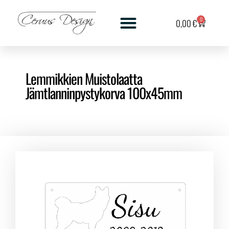
0
0,00
€
Lemmikkien Muistolaatta
Jämtlanninpystykorva 100x45mm