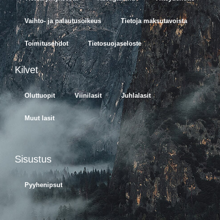
Vaihto- ja palautusoikeus
Tietoja maksutavoista
Toimitusehdot
Tietosuojaseloste
Kilvet
Oluttuopit
Viinilasit
Juhlalasit
Muut lasit
Sisustus
Pyyhenipsut