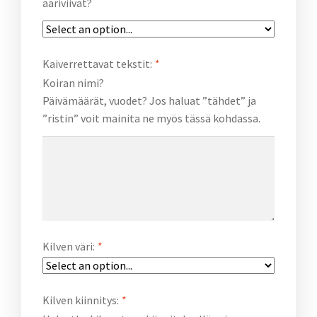
ääriviivat?
Kaiverrettavat tekstit:
*
Koiran nimi?
Päivämäärät, vuodet? Jos haluat ”tähdet” ja
”ristin” voit mainita ne myös tässä kohdassa.
Kilven väri:
*
Kilven kiinnitys:
*