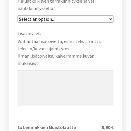
Haluatko kilven tarrakiinnityksellä vai
naulakiinityksellä?
Lisätoiveet:
Voit antaa lisätoiveita, esim. tekstifontti,
tekstin/kuvan sijainti yms.
Ilman lisätoiveita, kaiverramme kuvan
mukaisesti.
1x
Lemmikkien Muistolaatta
9,90 €