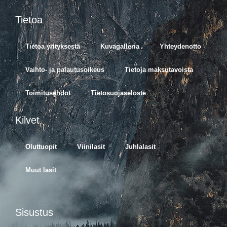
Tietoa
Tietoa yrityksestä
Kuvagalleria
Yhteydenotto
Vaihto- ja palautusoikeus
Tietoja maksutavoista
Toimitusehdot
Tietosuojaseloste
Kilvet
Oluttuopit
Viinilasit
Juhlalasit
Muut lasit
Sisustus