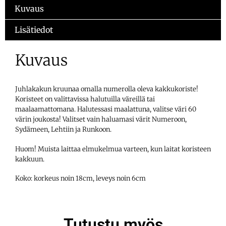
Kuvaus
Lisätiedot
Kuvaus
Juhlakakun kruunaa omalla numerolla oleva kakkukoriste!
Koristeet on valittavissa halutuilla väreillä tai
maalaamattomana. Halutessasi maalattuna, valitse väri 60
värin joukosta! Valitset vain haluamasi värit Numeroon,
Sydämeen, Lehtiin ja Runkoon.
Huom! Muista laittaa elmukelmua varteen, kun laitat koristeen
kakkuun.
Koko: korkeus noin 18cm, leveys noin 6cm
Tutustu myös