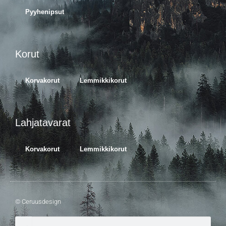
Pyyhenipsut
Korut
Korvakorut
Lemmikkikorut
Lahjatavarat
Korvakorut
Lemmikkikorut
© Ceruusdesign