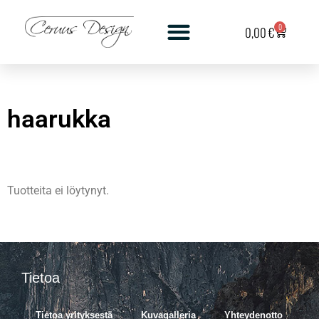
0
0,00
€
haarukka
Tuotteita ei löytynyt.
Tietoa
Tietoa yrityksestä
Kuvagalleria
Yhteydenotto