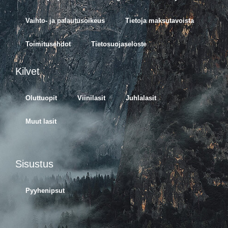
Vaihto- ja palautusoikeus
Tietoja maksutavoista
Toimitusehdot
Tietosuojaseloste
Kilvet
Oluttuopit
Viinilasit
Juhlalasit
Muut lasit
Sisustus
Pyyhenipsut