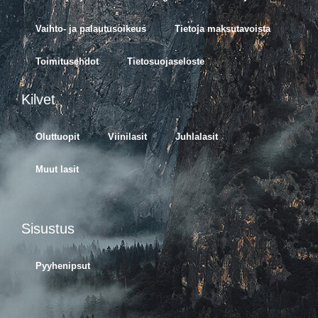
Vaihto- ja palautusoikeus
Tietoja maksutavoista
Toimitusehdot
Tietosuojaseloste
Kilvet
Oluttuopit
Viinilasit
Juhlalasit
Muut lasit
Sisustus
Pyyhenipsut