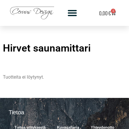
0
0,00
€
Hirvet saunamittari
Tuotteita ei löytynyt.
Tietoa
Tietoa yrityksestä
Kuvagalleria
Yhteydenotto