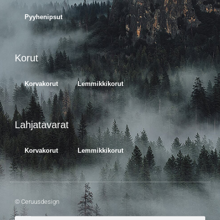
Pyyhenipsut
Korut
Korvakorut
Lemmikkikorut
Lahjatavarat
Korvakorut
Lemmikkikorut
© Ceruusdesign