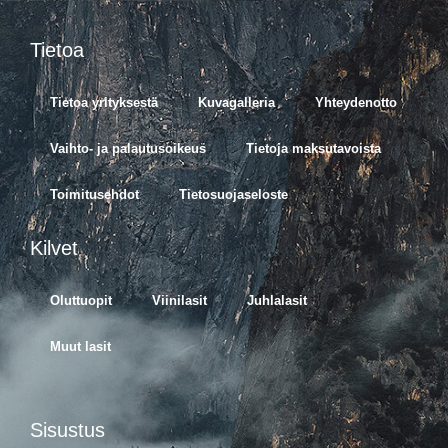
Tietoa
Tietoa yrityksestä
Kuvagalleria
Yhteydenotto
Vaihto- ja palautusoikeus
Tietoja maksutavoista
Toimitusehdot
Tietosuojaseloste
Kilvet
Oluttuopit
Viinilasit
Juhlalasit
Muut lasit
Sisustus