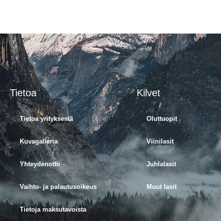
Tietoa
Kilvet
Tietoa yrityksestä
Oluttuopit
Kuvagalleria
Viinilasit
Yhteydenotto
Juhlalasit
Vaihto- ja palautusoikeus
Muut lasit
Tietoja maksutavoista