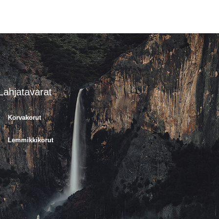
Lahjatavarat
Korvakorut
Lemmikkikorut