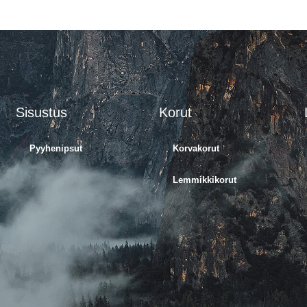
Sisustus
Korut
Pyyhenipsut
Korvakorut
Lemmikkikorut