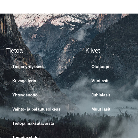
Tietoa
Kilvet
Tietoa yrityksestä
Oluttuopit
Kuvagalleria
Viinilasit
Yhteydenotto
Juhlalasit
Vaihto- ja palautusoikeus
Muut lasit
Tietoja maksutavoista
Toimitusehdot