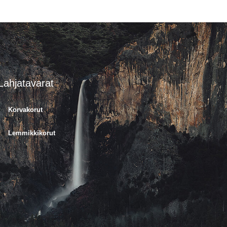
Lahjatavarat
Korvakorut
Lemmikkikorut