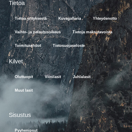
Tietoa
Tietoa yrityksestä
Kuvagalleria
Yhteydenotto
Vaihto- ja palautusoikeus
Tietoja maksutavoista
Toimitusehdot
Tietosuojaseloste
Kilvet
Oluttuopit
Viinilasit
Juhlalasit
Muut lasit
Sisustus
Pyyhenipsut