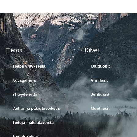
Tietoa
Kilvet
Tietoa yrityksestä
Oluttuopit
Kuvagalleria
Viinilasit
Yhteydenotto
Juhlalasit
Vaihto- ja palautusoikeus
Muut lasit
Tietoja maksutavoista
Toimitusehdot