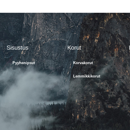
Sisustus
Korut
Pyyhenipsut
Korvakorut
Lemmikkikorut