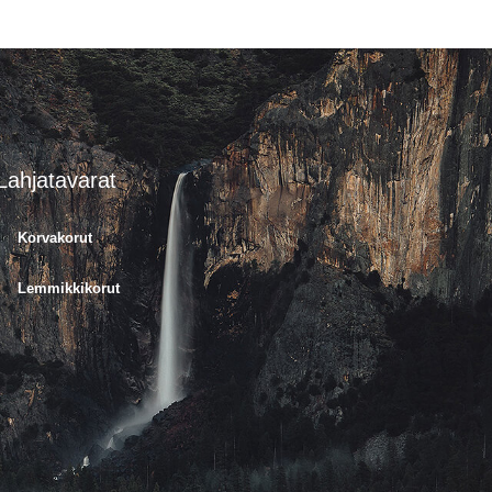
Lahjatavarat
Korvakorut
Lemmikkikorut