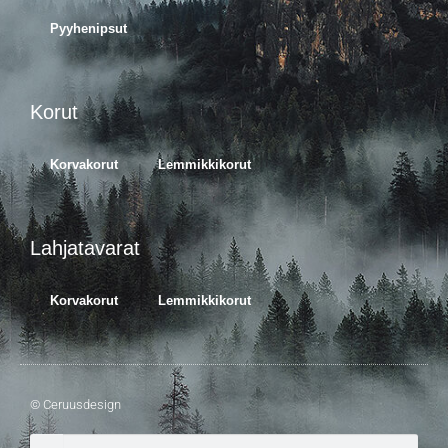
Pyyhenipsut
Korut
Korvakorut
Lemmikkikorut
Lahjatavarat
Korvakorut
Lemmikkikorut
© Ceruusdesign