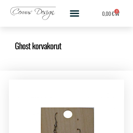
0
0,00
€
Ghost korvakorut