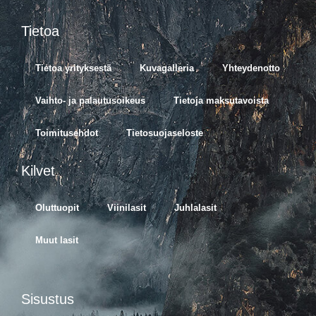
Tietoa
Tietoa yrityksestä
Kuvagalleria
Yhteydenotto
Vaihto- ja palautusoikeus
Tietoja maksutavoista
Toimitusehdot
Tietosuojaseloste
Kilvet
Oluttuopit
Viinilasit
Juhlalasit
Muut lasit
Sisustus