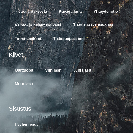
Tietoa yrityksestä
Kuvagalleria
Yhteydenotto
Vaihto- ja palautusoikeus
Tietoja maksutavoista
Toimitusehdot
Tietosuojaseloste
Kilvet
Oluttuopit
Viinilasit
Juhlalasit
Muut lasit
Sisustus
Pyyhenipsut