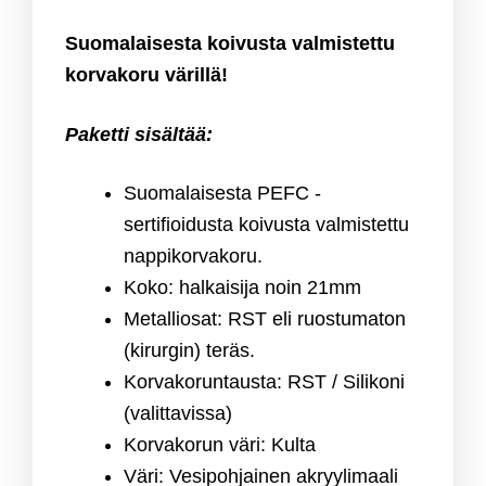
Suomalaisesta koivusta valmistettu
korvakoru värillä!
Paketti sisältää:
Suomalaisesta PEFC -
sertifioidusta koivusta valmistettu
nappikorvakoru.
Koko: halkaisija noin 21mm
Metalliosat: RST eli ruostumaton
(kirurgin) teräs.
Korvakoruntausta: RST / Silikoni
(valittavissa)
Korvakorun väri: Kulta
Väri: Vesipohjainen akryylimaali