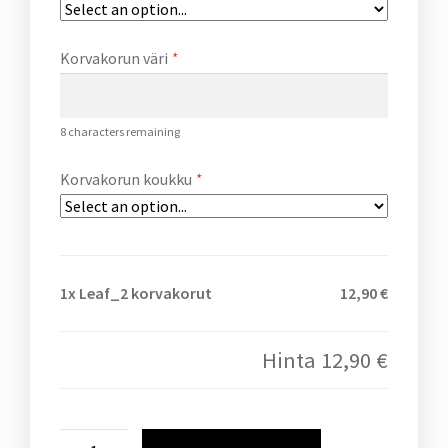
Korvakorun väri
*
8
characters remaining
Korvakorun koukku
*
1x
Leaf_2 korvakorut
12,90 €
Hinta
12,90 €