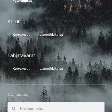
Pyyhenipsut
Korut
Korvakorut
Lemmikkikorut
Lahjatavarat
Korvakorut
Lemmikkikorut
© Ceruusdesign