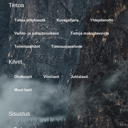
Tietoa
Tietoa yrityksestä
Kuvagalleria
Yhteydenotto
Vaihto- ja palautusoikeus
Tietoja maksutavoista
Toimitusehdot
Tietosuojaseloste
Kilvet
Oluttuopit
Viinilasit
Juhlalasit
Muut lasit
Sisustus