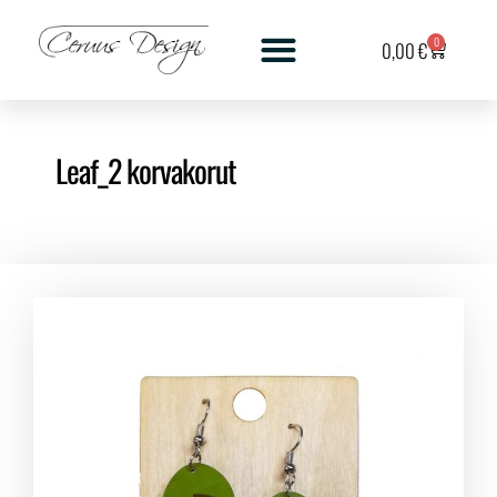
0
0,00
€
Leaf_2 korvakorut