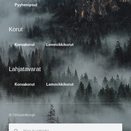
Pyyhenipsut
Korut
Korvakorut
Lemmikkikorut
Lahjatavarat
Korvakorut
Lemmikkikorut
© Ceruusdesign