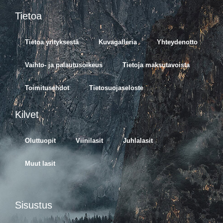
Tietoa
Tietoa yrityksestä
Kuvagalleria
Yhteydenotto
Vaihto- ja palautusoikeus
Tietoja maksutavoista
Toimitusehdot
Tietosuojaseloste
Kilvet
Oluttuopit
Viinilasit
Juhlalasit
Muut lasit
Sisustus