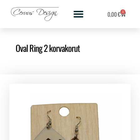
0
0,00
€
Oval Ring 2 korvakorut