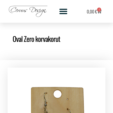
0
0,00
€
Oval Zero korvakorut