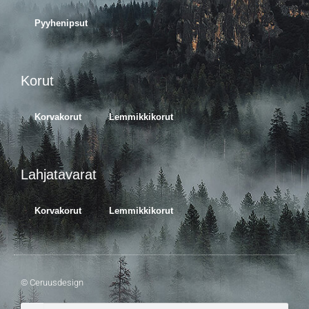
Pyyhenipsut
Korut
Korvakorut
Lemmikkikorut
Lahjatavarat
Korvakorut
Lemmikkikorut
© Ceruusdesign