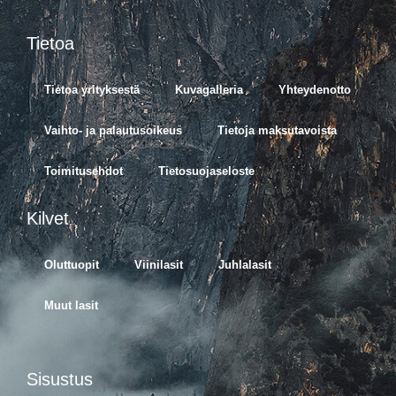
Tietoa
Tietoa yrityksestä
Kuvagalleria
Yhteydenotto
Vaihto- ja palautusoikeus
Tietoja maksutavoista
Toimitusehdot
Tietosuojaseloste
Kilvet
Oluttuopit
Viinilasit
Juhlalasit
Muut lasit
Sisustus