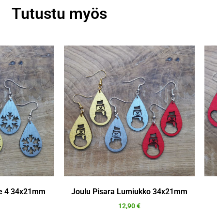
Tutustu myös
ale 4 34x21mm
Joulu Pisara Lumiukko 34x21mm
12,90
€