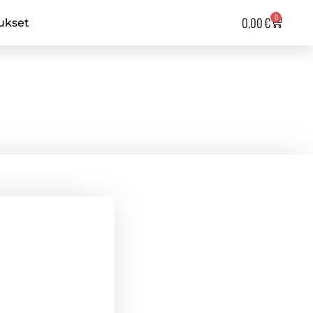
0
0,00
€
ukset