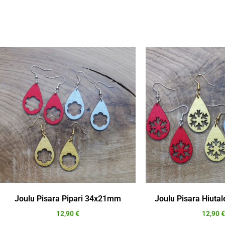
Joulu Pisara Pipari 34x21mm
Joulu Pisara Hiut
12,90
€
12,90
€