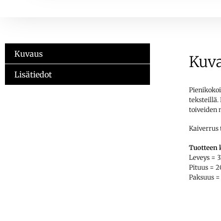
Kuvaus
Kuv
Lisätiedot
Pienikokoi
teksteillä
toiveiden m
Kaiverrus
Tuotteen 
Leveys =
Pituus =
Paksuus 