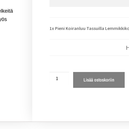
lkeitä
yös
1x
Pieni Koiranluu Tassuilla Lemmikkik
.
Lisää ostoskoriin