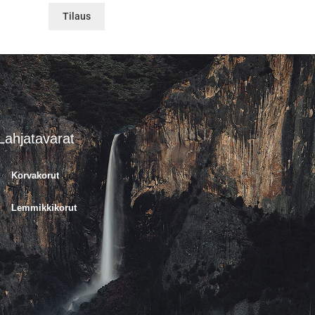
Tilaus
Lahjatavarat
Korvakorut
Lemmikkikorut