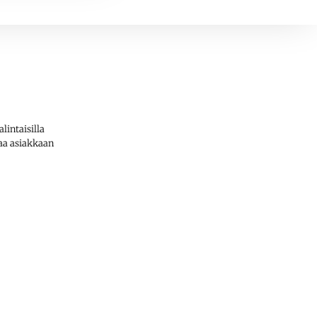
lintaisilla
aa asiakkaan