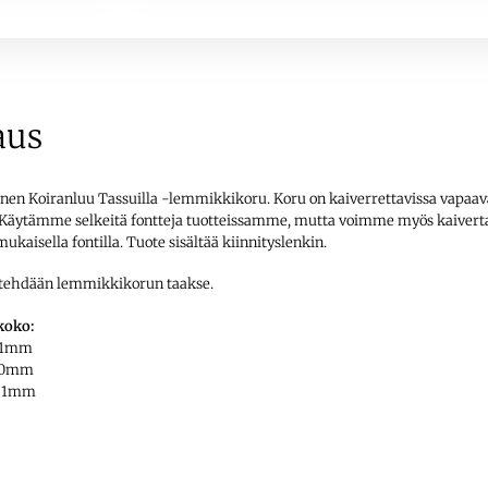
aus
nen Koiranluu Tassuilla -lemmikkikoru. Koru on kaiverrettavissa vapaava
. Käytämme selkeitä fontteja tuotteissamme, mutta voimme myös kaivert
ukaisella fontilla. Tuote sisältää kiinnityslenkin.
 tehdään lemmikkikorun taakse.
koko:
 31mm
 20mm
= 1mm