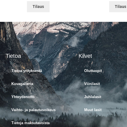
Tilaus
Tilaus
Tietoa
Kilvet
Tietoa yrityksestä
Oluttuopit
Kuvagalleria
Viinilasit
Yhteydenotto
Juhlalasit
Vaihto- ja palautusoikeus
Muut lasit
Tietoja maksutavoista