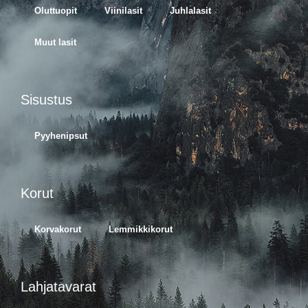
Oluttuopit
Viinilasit
Juhlalasit
Muut lasit
Sisustus
Pyyhenipsut
Korut
Korvakorut
Lemmikkikorut
Lahjatavarat