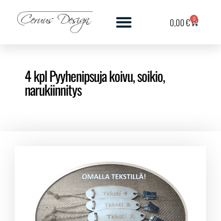
0
0,00
€
4 kpl Pyyhenipsuja koivu, soikio,
narukiinnitys