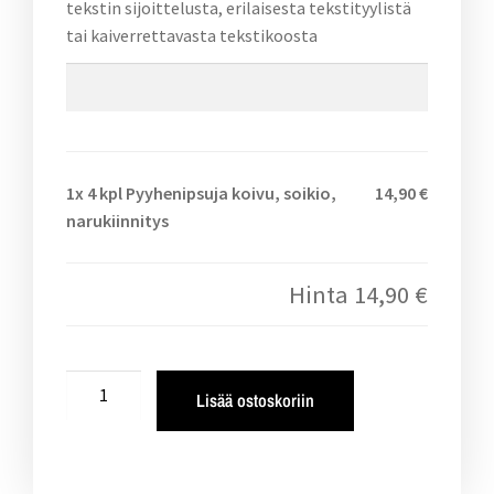
tekstin sijoittelusta, erilaisesta tekstityylistä
tai kaiverrettavasta tekstikoosta
1x
4 kpl Pyyhenipsuja koivu, soikio,
14,90 €
narukiinnitys
Hinta
14,90 €
Lisää ostoskoriin