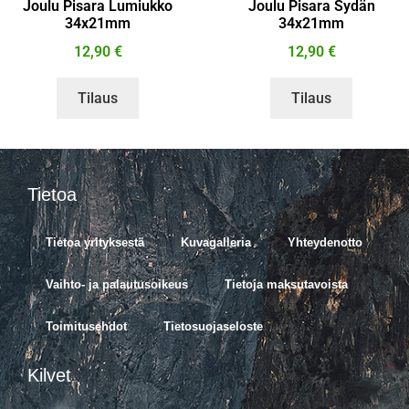
Joulu Pisara Lumiukko
Joulu Pisara Sydän
34x21mm
34x21mm
12,90
€
12,90
€
Tilaus
Tilaus
Tietoa
Tietoa yrityksestä
Kuvagalleria
Yhteydenotto
Vaihto- ja palautusoikeus
Tietoja maksutavoista
Toimitusehdot
Tietosuojaseloste
Kilvet