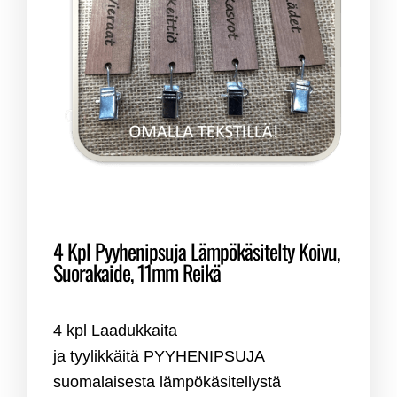
4 Kpl Pyyhenipsuja Lämpökäsitelty Koivu,
Suorakaide, 11mm Reikä
4 kpl Laadukkaita
ja tyylikkäitä PYYHENIPSUJA
suomalaisesta lämpökäsitellystä