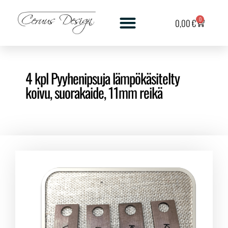
0
0,00
€
4 kpl Pyyhenipsuja lämpökäsitelty
koivu, suorakaide, 11mm reikä