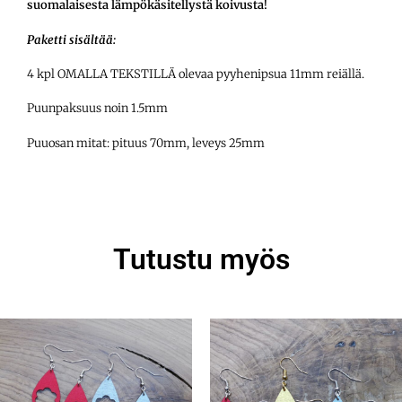
suomalaisesta lämpökäsitellystä koivusta!
Paketti sisältää:
4 kpl OMALLA TEKSTILLÄ olevaa pyyhenipsua 11mm reiällä.
Puunpaksuus noin 1.5mm
Puuosan mitat: pituus 70mm, leveys 25mm
Tutustu myös