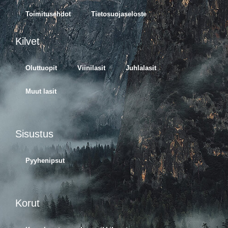
Toimitusehdot
Tietosuojaseloste
Kilvet
Oluttuopit
Viinilasit
Juhlalasit
Muut lasit
Sisustus
Pyyhenipsut
Korut