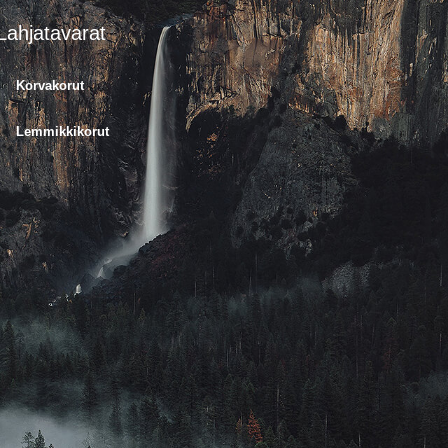
Lahjatavarat
Korvakorut
Lemmikkikorut