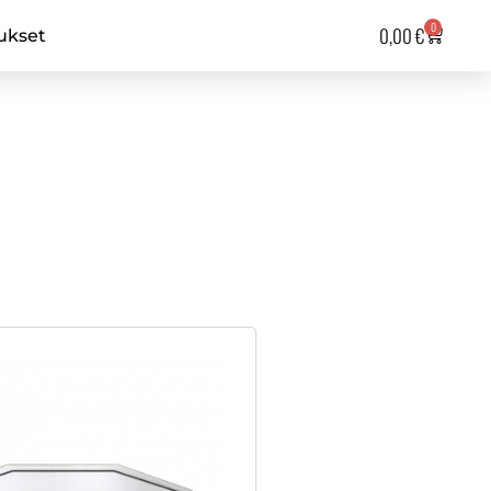
0
0,00
€
ukset