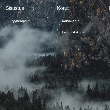
Sisustus
Korut
Pyyhenipsut
Korvakorut
Lemmikkikorut