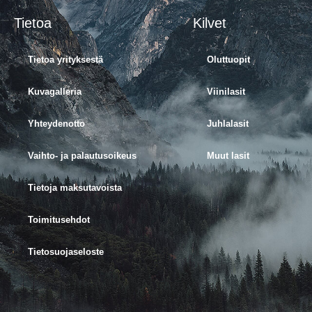
Tietoa
Kilvet
Tietoa yrityksestä
Oluttuopit
Kuvagalleria
Viinilasit
Yhteydenotto
Juhlalasit
Vaihto- ja palautusoikeus
Muut lasit
Tietoja maksutavoista
Toimitusehdot
Tietosuojaseloste