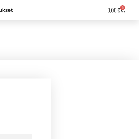
0
0,00
€
ukset