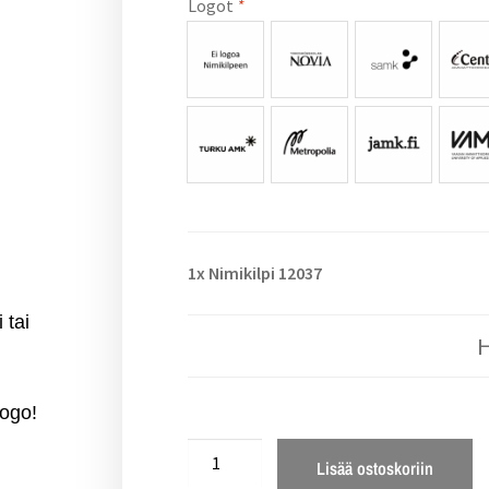
Logot
*
1x
Nimikilpi 12037
 tai
logo!
Lisää ostoskoriin