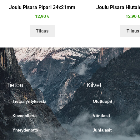
Joulu Pisara Pipari 34x21mm
Joulu Pisara Hiut
12,90
€
12,90
€
Tilaus
Tilaus
Tietoa
Kilvet
Tietoa yrityksestä
Oluttuopit
Kuvagalleria
Viinilasit
Yhteydenotto
Juhlalasit