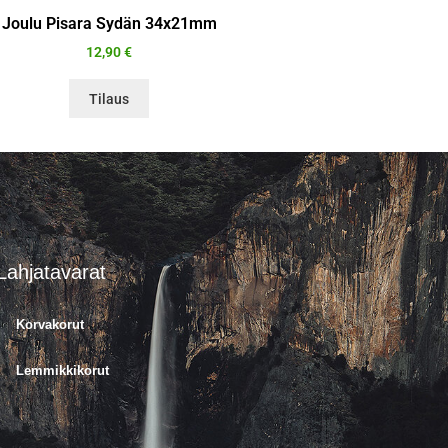
Joulu Pisara Sydän 34x21mm
12,90
€
Tilaus
Lahjatavarat
Korvakorut
Lemmikkikorut