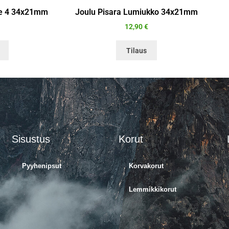
ale 4 34x21mm
Joulu Pisara Lumiukko 34x21mm
12,90
€
Tilaus
Sisustus
Korut
Pyyhenipsut
Korvakorut
Lemmikkikorut