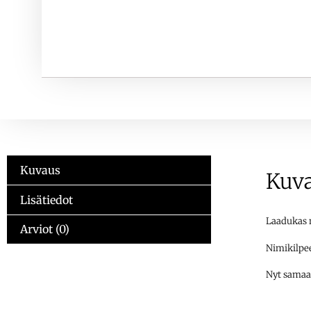
Kuvaus
Kuv
Lisätiedot
Laadukas n
Arviot (0)
Nimikilpee
Nyt samaan