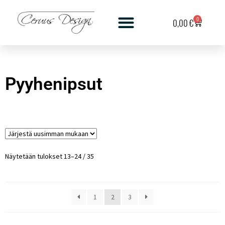
0
0,00
€
Pyyhenipsut
Näytetään tulokset 13–24 / 35
1
2
3