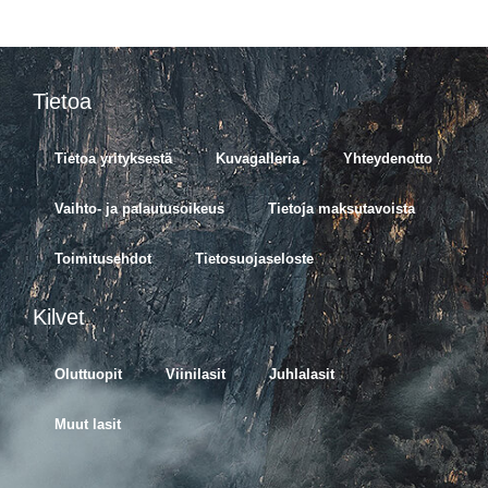
Tietoa
Tietoa yrityksestä
Kuvagalleria
Yhteydenotto
Vaihto- ja palautusoikeus
Tietoja maksutavoista
Toimitusehdot
Tietosuojaseloste
Kilvet
Oluttuopit
Viinilasit
Juhlalasit
Muut lasit