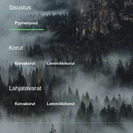
Sisustus
Pyyhenipsut
Korut
Korvakorut
Lemmikkikorut
Lahjatavarat
Korvakorut
Lemmikkikorut