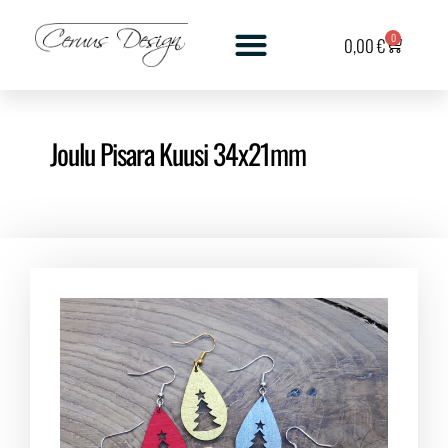
0
0,00
€
Joulu Pisara Kuusi 34x21mm