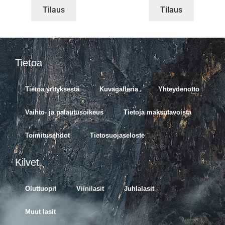
Tilaus
Tilaus
Tietoa
Tietoa yrityksestä
Kuvagalleria
Yhteydenotto
Vaihto- ja palautusoikeus
Tietoja maksutavoista
Toimitusehdot
Tietosuojaseloste
Kilvet
Oluttuopit
Viinilasit
Juhlalasit
Muut lasit