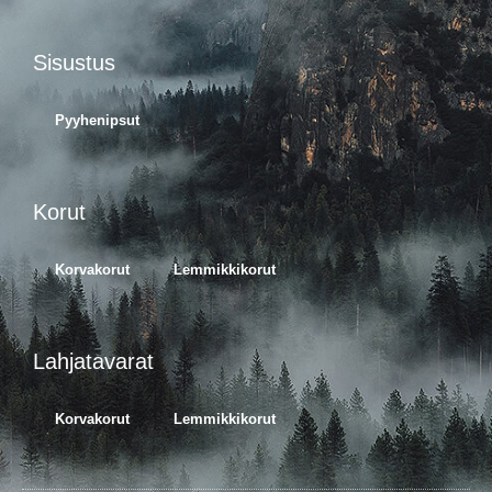
Sisustus
Pyyhenipsut
Korut
Korvakorut
Lemmikkikorut
Lahjatavarat
Korvakorut
Lemmikkikorut