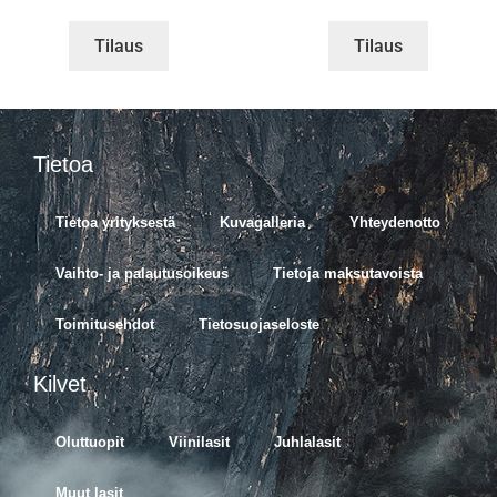
Tilaus
Tilaus
Tietoa
Tietoa yrityksestä
Kuvagalleria
Yhteydenotto
Vaihto- ja palautusoikeus
Tietoja maksutavoista
Toimitusehdot
Tietosuojaseloste
Kilvet
Oluttuopit
Viinilasit
Juhlalasit
Muut lasit