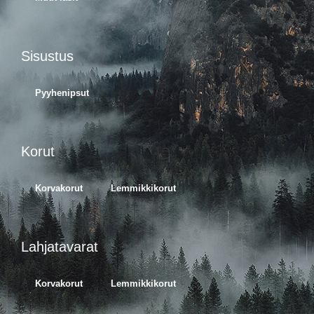
Sisustus
Pyyhenipsut
Korut
Korvakorut
Lemmikkikorut
Lahjatavarat
Korvakorut
Lemmikkikorut