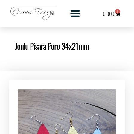
0
0,00
€
Joulu Pisara Poro 34x21mm