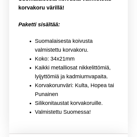
korvakoru värillä!
Paketti sisältää:
Suomalaisesta koivusta
valmistettu korvakoru.
Koko: 34x21mm
Kaikki metalliosat nikkelittömiä,
lyijyttömiä ja kadmiumvapaita.
Korvakorunväri: Kulta, Hopea tai
Punainen
Silikonitaustat korvakoruille.
Valmistettu Suomessa!