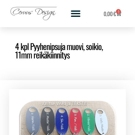
0
0,00
€
4 kpl Pyyhenipsuja muovi, soikio,
11mm reikäkiinnitys