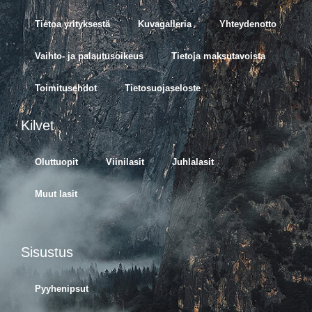
Tietoa yrityksestä
Kuvagalleria
Yhteydenotto
Vaihto- ja palautusoikeus
Tietoja maksutavoista
Toimitusehdot
Tietosuojaseloste
Kilvet
Oluttuopit
Viinilasit
Juhlalasit
Muut lasit
Sisustus
Pyyhenipsut